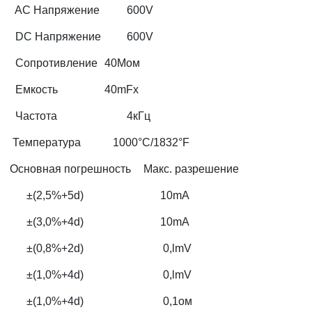
AC Напряжение
600V
DC Напряжение
600V
Сопротивление
40Мoм
Емкость
40mFx
Частота
4кГц
Температура
1000°C/1832°F
Основная погрешность
Макс. разрешение
±(2,5%+5d)
10mA
±(3,0%+4d)
10mA
±(0,8%+2d)
0,lmV
±(1,0%+4d)
0,lmV
±(1,0%+4d)
0,1oм