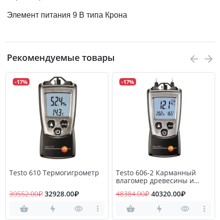
Элемент питания 9 В типа Крона
Рекомендуемые товары
-17%
-17%
Testo 610 Термогигрометр
Testo 606-2 Карманный
влагомер древесины и
стройматериалов
39552.00₽
32928.00₽
48384.00₽
40320.00₽