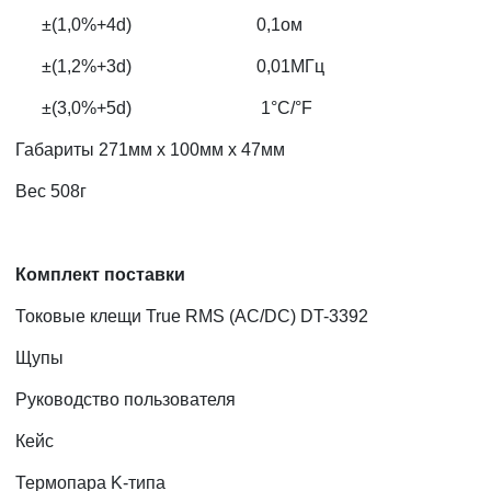
±(1,0%+4d)
0,1oм
±(1,2%+3d)
0,01MГц
±(3,0%+5d)
1°C/°F
Габариты 271мм x 100мм x 47мм
Вес 508г
Комплект поставки
Токовые клещи True RMS (AC/DC) DT-3392
Щупы
Руководство пользователя
Кейс
Термопара K-типа