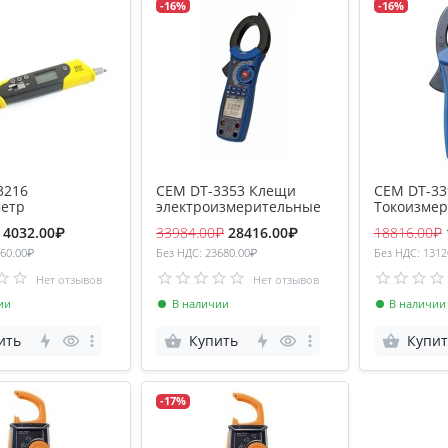
-16%
-16%
3216
CEM DT-3353 Клещи
CEM DT-33
етр
электроизмерительные
Токоизме
клещи
4032.00₽
33984.00₽
28416.00₽
18816.00₽
60.00₽
Без НДС: 23680.00₽
Без НДС: 1312
Нет отзывов
Нет отзывов
ии
В наличии
В наличии
ить
Купить
Купит
-17%