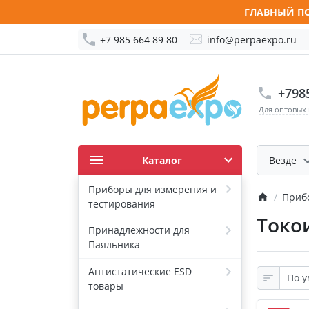
ГЛАВНЫЙ ПО
+7 985 664 89 80
info@perpaexpo.ru
+798
Для оптовых
Каталог
Везде
Приборы для измерения и
Приб
тестирования
Токо
Принадлежности для
Паяльника
Антистатические ESD
товары