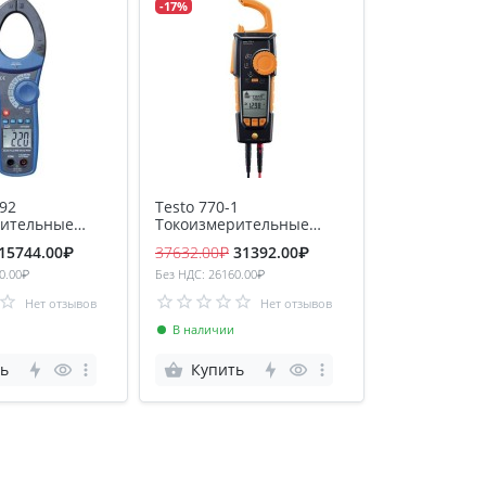
-17%
92
Testo 770-1
рительные
Токоизмерительные
клещи
15744.00₽
37632.00₽
31392.00₽
0.00₽
Без НДС: 26160.00₽
Нет отзывов
Нет отзывов
В наличии
ь
Купить