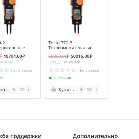
0-2
Testo 770-3
ерительные
Токоизмерительные
клещи с Bluetooth
₽
40704.00₽
60000.00₽
50016.00₽
3920.00₽
Без НДС: 41680.00₽
Нет отзывов
Нет отзывов
ии
В наличии
ить
Купить
жба поддержки
Дополнительно