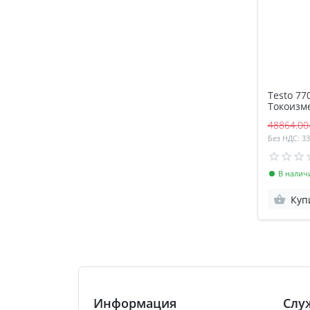
Testo 77
Токоизм
клещи
48864.00
Без НДС: 3
В налич
Куп
Информация
Слу