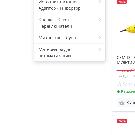
Источник питания -
-15%
Адаптер - Инвертор
Кнопка - Ключ -
Переключатели
Микроскоп - Лупа
Материалы для
автоматизации
CEM DT-
Мультим
4769.28₽
Без НДС: 33
В налич
Куп
-17%