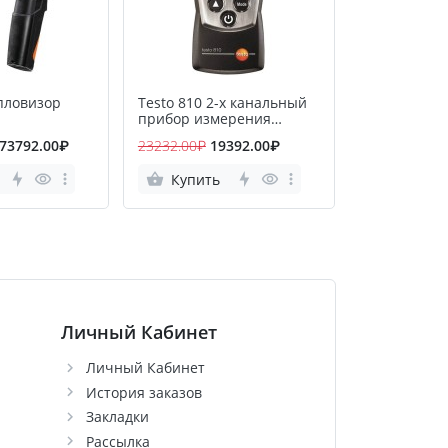
епловизор
Testo 810 2-х канальный
Testo 608-H
прибор измерения
Термогигро
температуры с ИК-
73792.00₽
23232.00₽
19392.00₽
22656.00₽
1
термометром
Купить
Купить
Личный Кабинет
Личный Кабинет
История заказов
Закладки
Рассылка