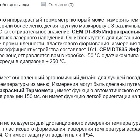
обы доставки
Отзывов (0)
 это инфракрасный термометр, который может измерять темпер
ерили более легко, делая круглую маркировку с 8 различны
°C как отрицательное значение.
CEM DT-835 Инфракрасны
х точек лазерного наведения. Он используется для дистанц
и промышленности, пластикового формования, измерения 
коэффициент устройства составляет 16:1.
CEM DT835 Инф
ype зонд отправляется вам в коробке. -50 °C с датчиком тип
реды в диапазоне + 250 °C.
имеет обновленный эргономичный дизайн для лучшей посадк
температуры из меню. Измерения могут быть сделаны путем
акрасный Термометр
,
имеет функцию автоматического от
я реакции 150 мс. он имеет функцию легкой ориентации на 
он используется для дистанционного измерения температу
, пластикового формования, измерения температуры асфа
4. Он имеет защиту от воды и пыли IP54.