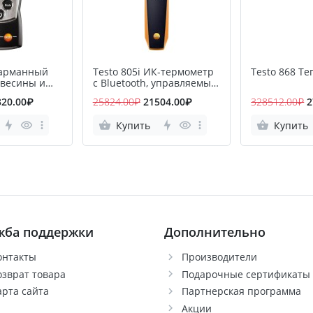
Карманный
Testo 805i ИК-термометр
Testo 868 Т
евесины и
с Bluetooth, управляемый
алов
со смартфона/планшета
320.00₽
25824.00₽
21504.00₽
328512.00₽
2
Купить
Купить
жба поддержки
Дополнительно
онтакты
Производители
озврат товара
Подарочные сертификаты
арта сайта
Партнерская программа
Акции