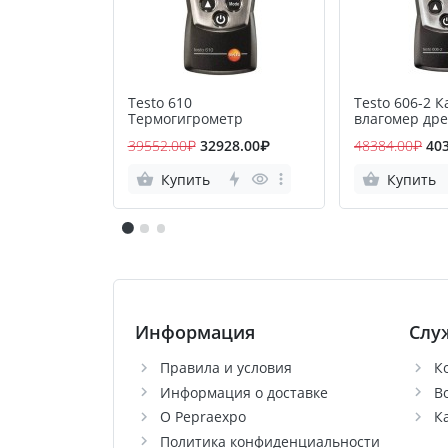
Testo 610
Testo 606-2 
Термогигрометр
влагомер др
стройматери
39552.00₽
32928.00₽
48384.00₽
40
Купить
Купить
Информация
Слу
Правила и условия
К
Информация о доставке
В
О Pepraexpo
К
Политика конфиденциальности