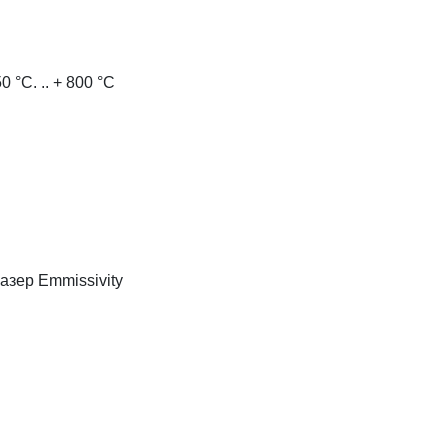
°C. .. + 800 °C
азер Emmissivity