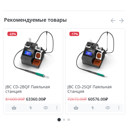
Рекомендуемые товары
-22%
-17%
JBC CD-2BQF Паяльная
JBC CD-2SQF Паяльная
станция
Станция
81600.00₽
63360.00₽
72672.00₽
60576.00₽