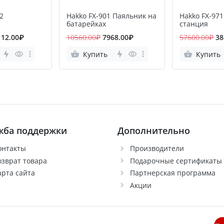
2
Hakko FX-901 Паяльник на
Hakko FX-97
т
батарейках
станция
112.00₽
10560.00₽
7968.00₽
57600.00₽
38
Купить
Купить
жба поддержки
Дополнительно
онтакты
Производители
озврат товара
Подарочные сертификаты
арта сайта
Партнерская программа
Акции