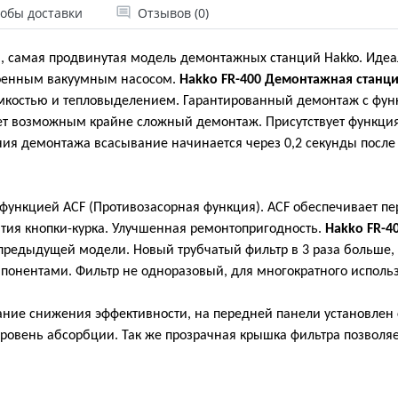
обы доставки
Отзывов (0)
я, самая продвинутая модель демонтажных станций Hakko. Идеа
роенным вакуумным насосом.
Hakko FR-400 Демонтажная станц
мкостью и тепловыделением. Гарантированный демонтаж с фун
ает возможным крайне сложный демонтаж. Присутствует функция
ия демонтажа всасывание начинается через 0,2 секунды после
 функцией ACF (Противозасорная функция). ACF обеспечивает п
атия кнопки-курка. Улучшенная ремонтопригодность.
Hakko FR-4
 предыдущей модели. Новый трубчатый фильтр в 3 раза больше
понентами. Фильтр не одноразовый, для многократного исполь
ание снижения эффективности, на передней панели установлен 
ровень абсорбции. Так же прозрачная крышка фильтра позволяе