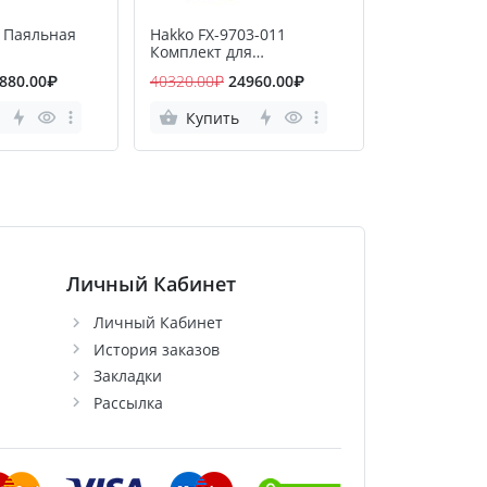
1 Паяльная
Hakko FX-9703-011
Hakko FX-95
Комплект для
станция
микропайки
880.00₽
40320.00₽
24960.00₽
40512.00₽
3
Купить
Купить
Личный Кабинет
Личный Кабинет
История заказов
Закладки
Рассылка