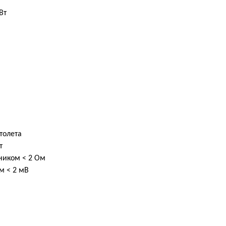
Вт
толета
т
ником < 2 Ом
м < 2 мВ