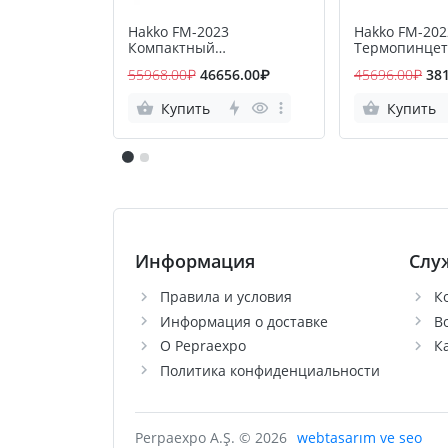
Hakko FM-2023
Hakko FM-202
Компактный
Термопинце
термопинцет
55968.00₽
46656.00₽
45696.00₽
38
Купить
Купить
Информация
Слу
Правила и условия
К
Информация о доставке
В
О Pepraexpo
К
Политика конфиденциальности
Perpaexpo A.Ş. © 2026
webtasarım ve seo