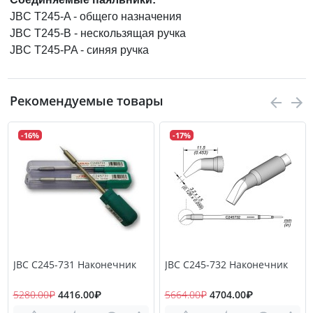
JBC T245-A - общего назначения
JBC T245-B - нескользящая ручка
JBC T245-PA - синяя ручка
Рекомендуемые товары
-16%
-17%
JBC C245-731 Наконечник
JBC C245-732 Наконечник
5280.00₽
4416.00₽
5664.00₽
4704.00₽