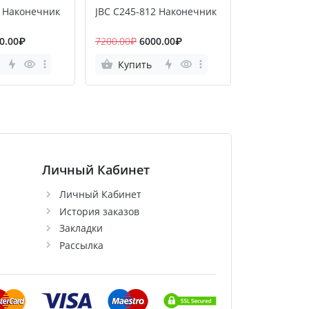
1 Наконечник
JBC C245-812 Наконечник
JBC C245-9
0.00₽
7200.00₽
6000.00₽
5280.00₽
44
Купить
Купить
Личный Кабинет
Личный Кабинет
История заказов
Закладки
Рассылка