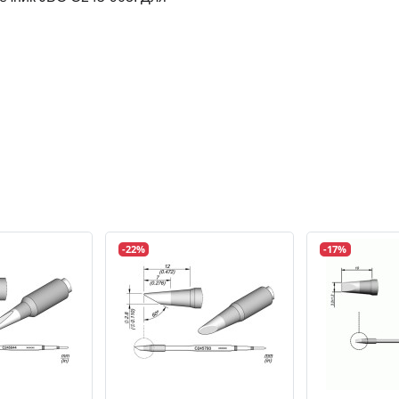
-22%
-17%