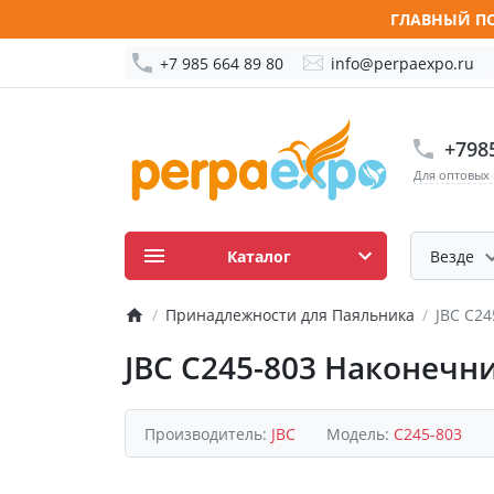
ГЛАВНЫЙ ПО
+7 985 664 89 80
info@perpaexpo.ru
+798
Для оптовых
Каталог
Везде
Принадлежности для Паяльника
JBC C2
JBC C245-803 Наконечн
Производитель:
JBC
Модель:
C245-803