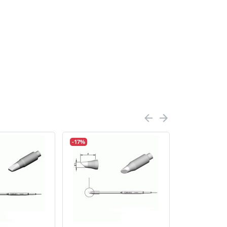
-17%
-16%