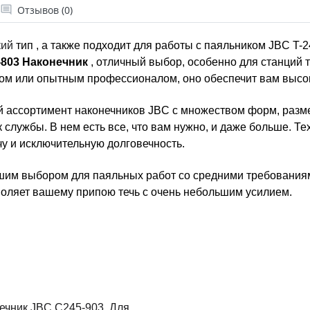
Отзывов (0)
кий
тип , а также подходит для работы с паяльником JBC T-
-803 Наконечник
, отличный выбор, особенно для станций 
чком или опытным профессионалом, оно обеспечит вам высо
й ассортимент наконечников JBC с множеством форм, разм
к службы. В нем есть все, что вам нужно, и даже больше. Т
у и исключительную долговечность.
шим выбором для паяльных работ со средними требованиям
воляет вашему припою течь с очень небольшим усилием.
нечник JBC C245-903. Для