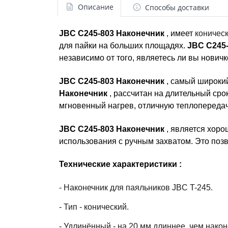
Описание
Способы доставки
JBC C245-803 Наконечник
, имеет
коничес
для пайки на больших площадях.
JBC C245
независимо от того, являетесь ли вы нови
JBC C245-803 Наконечник
, самый широки
Наконечник
, рассчитан на длительный сро
мгновенный нагрев, отличную теплопередач
JBC C245-803 Наконечник
, является хоро
использования с ручным захватом. Это поз
Технические характеристики :
- Наконечник для паяльников JBC T-245.
- Тип - конический.
- Удлинённый - на 20 мм длиннее, чем нако