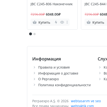
JBC C245-806 Наконечник
JBC C245-844
7296.00₽
6048.00₽
7296.00₽
604
Купить
Купить
Информация
Слу
Правила и условия
К
Информация о доставке
В
О Pepraexpo
К
Политика конфиденциальности
Perpaexpo A.Ş. © 2026
webtasarım ve seo
Все права защищены
webtaktik.com