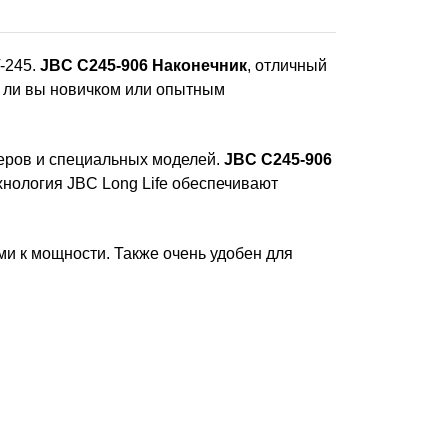
T-245.
JBC C245-906 Наконечник
, отличный
сь ли вы новичком или опытным
еров и специальных моделей.
JBC C245-906
ехнология JBC Long Life обеспечивают
и к мощности. Также очень удобен для