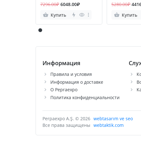
7296.00₽
6048.00₽
5280.00₽
441
Купить
Купить
Информация
Слу
Правила и условия
К
Информация о доставке
В
О Pepraexpo
К
Политика конфиденциальности
Perpaexpo A.Ş. © 2026
webtasarım ve seo
Все права защищены
webtaktik.com