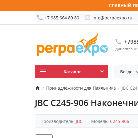
ГЛАВНЫЙ ПО
+7 985 664 89 80
info@perpaexpo.ru
+798
Для оптовых
Каталог
Везде
Принадлежности для Паяльника
JBC C2
JBC C245-906 Наконечн
Производитель:
JBC
Модель:
C245-906