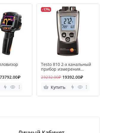
-17%
-17%
епловизор
Testo 810 2-х канальный
Testo 608-H
прибор измерения
Термогигро
температуры с ИК-
73792.00₽
23232.00₽
19392.00₽
22656.00₽
1
термометром
Купить
Купить
Личный Кабинет