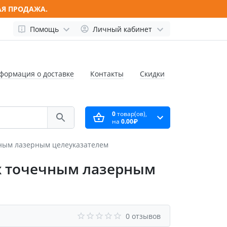
АЯ ПРОДАЖА.
Помощь
Личный кабинет
формация о доставке
Контакты
Скидки
0
товар(ов),
на
0.00₽
чным лазерным целеуказателем
-х точечным лазерным
0 отзывов