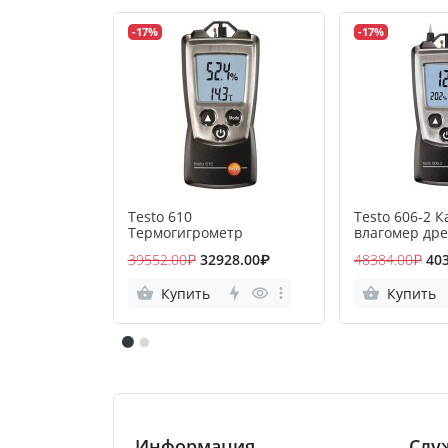
-17%
-17%
Testo 610
Testo 606-2 
Термогигрометр
влагомер др
стройматери
39552.00₽
32928.00₽
48384.00₽
40
Купить
Купить
Информация
Слу