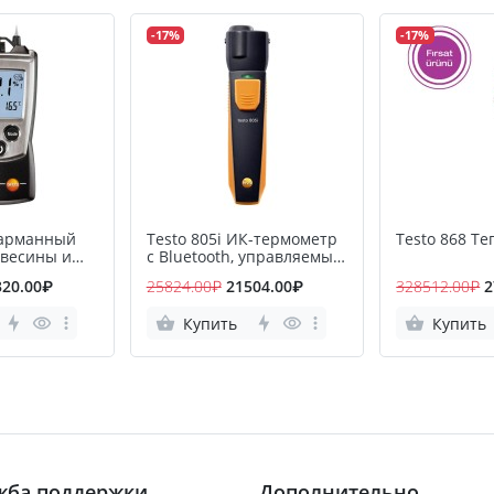
-17%
-17%
Карманный
Testo 805i ИК-термометр
Testo 868 Т
евесины и
с Bluetooth, управляемый
алов
со смартфона/планшета
320.00₽
25824.00₽
21504.00₽
328512.00₽
2
Купить
Купить
жба поддержки
Дополнительно