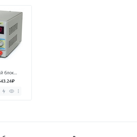
й блок
643.24₽