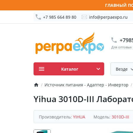
ГЛАВНЫЙ ПО
+7 985 664 89 80
info@perpaexpo.ru
+798
Для оптовых
Каталог
Везде
Источник питания - Адаптер - Инвертор
Yihua 3010D-III Лабора
Производитель:
YIHUA
Модель:
3010D-III