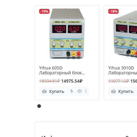
-19%
-18%
Yihua 605D
Yihua 3010D
Лабораторный блок
Лабораторны
питания
питания
18504.81₽
14975.54₽
19077.12₽
15
Купить
Купить