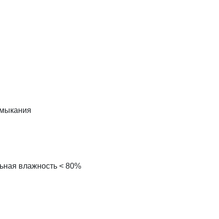
амыкания
льная влажность < 80%