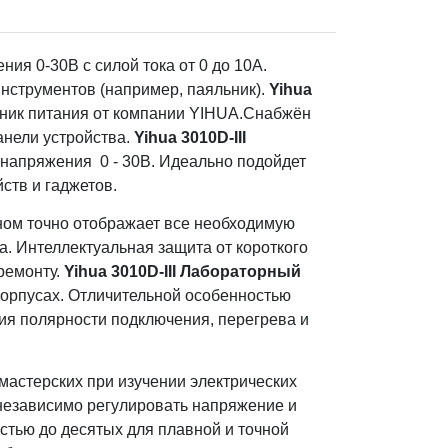
ия 0-30В с силой тока от 0 до 10А.
нструментов (например, паяльник).
Yihua
чник питания от компании YIHUA.Снабжён
анели устройства.
Yihua 3010D-III
и напряжения 0 - 30В. Идеально подойдет
йств и гаджетов.
ном точно отображает все необходимую
. Интеллектуальная защита от короткого
ремонту.
Yihua 3010D-III Лабораторный
орпусах. Отличительной особенностью
ния полярности подключения, перегрева и
 мастерских при изучении электрических
независимо регулировать напряжение и
стью до десятых для плавной и точной