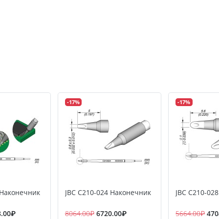
-17%
-17%
 Наконечник
JBC C210-024 Наконечник
JBC C210-02
8.00₽
8064.00₽
6720.00₽
5664.00₽
470