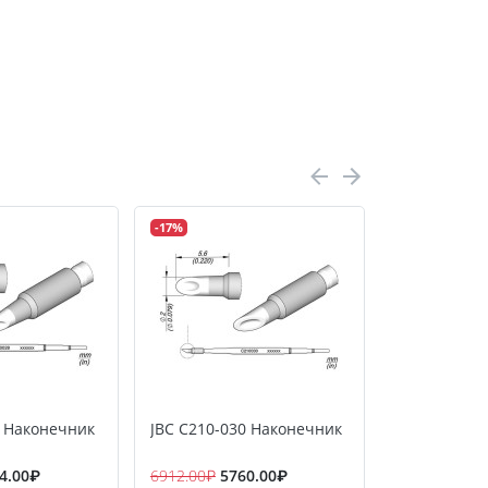
-17%
-17%
8 Наконечник
JBC C210-030 Наконечник
JBC C210-0
4.00₽
6912.00₽
5760.00₽
6336.00₽
52