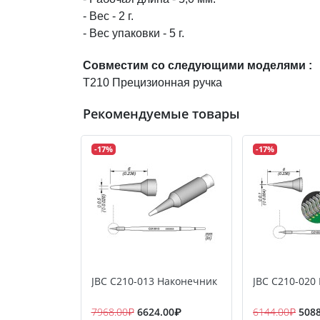
- Вес - 2 г.
- Вес упаковки - 5 г.
Cовместим со следующими моделями :
T210 Прецизионная ручка
Рекомендуемые товары
-17%
-17%
JBC C210-013 Наконечник
JBC C210-020
7968.00₽
6624.00₽
6144.00₽
508