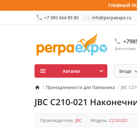
ГЛАВНЫЙ ПО
+7 985 664 89 80
info@perpaexpo.ru
+798
Для оптовых
Каталог
Везде
Принадлежности для Паяльника
JBC C2
JBC C210-021 Наконечн
Производитель:
JBC
Модель:
C210-021