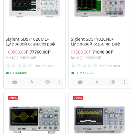
Siglent SDS1102CML+
Siglent SDS1102CNL+
Цифровой осциллограф
Цифровой осциллограф
100800.00₽
77760.00₽
91200.00₽
71040.00₽
Без НДС: 64800.00₽
Без НДС: 59200.00₽
Нет отзывов
Нет отзывов
В наличии
В наличии
-20%
-25%