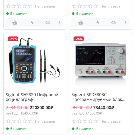
Нет отзывов
Нет отзывов
В наличии
В наличии
-21%
-24%
Siglent SHS820 Цифровой
Siglent SPD3303C
осциллограф
Программируемый блок
питания
278400.00₽
220800.00₽
96000.00₽
73440.00₽
Без НДС: 184000.00₽
Без НДС: 61200.00₽
Нет отзывов
Нет отзывов
В наличии
В наличии