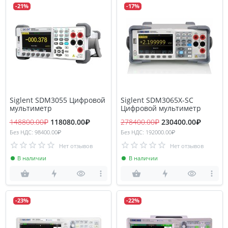
-21%
-17%
Siglent SDM3055 Цифровой
Siglent SDM3065X-SC
мультиметр
Цифровой мультиметр
148800.00₽
118080.00₽
278400.00₽
230400.00₽
Без НДС: 98400.00₽
Без НДС: 192000.00₽
Нет отзывов
Нет отзывов
В наличии
В наличии
-23%
-22%