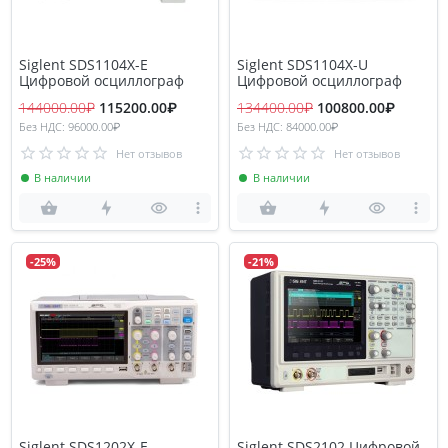
Siglent SDS1104X-E
Siglent SDS1104X-U
Цифровой осциллограф
Цифровой осциллограф
144000.00₽
115200.00₽
134400.00₽
100800.00₽
Без НДС: 96000.00₽
Без НДС: 84000.00₽
Нет отзывов
Нет отзывов
В наличии
В наличии
-25%
-21%
Siglent SDS1202X-E
Siglent SDS2102 Цифровой